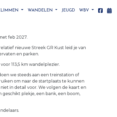
KLIMMEN
WANDELEN
JEUGD
WBV
met feb 2027.
elatief nieuwe Streek GR Kust leid je van
ervaten en parken.
oor 113,5 km wandelplezier.
doen we steeds aan een treinstation of
uiken om naar de startplaats te kunnen
et in detail voor. We volgen de kaart en
 geschikt plekje, een bank, een boom,
ndelaars.