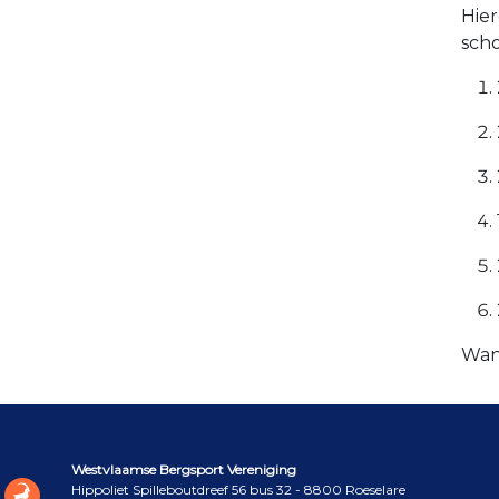
Hier
scho
Wand
Westvlaamse Bergsport Vereniging
Hippoliet Spilleboutdreef 56 bus 32 - 8800 Roeselare