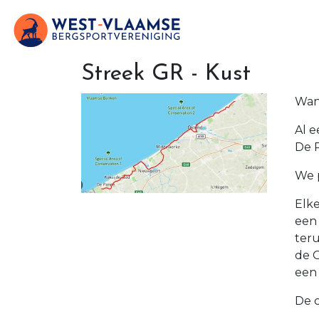
Streek GR - Kust
Wan
Al e
De 
We 
Elke
een
teru
de G
een 
De 