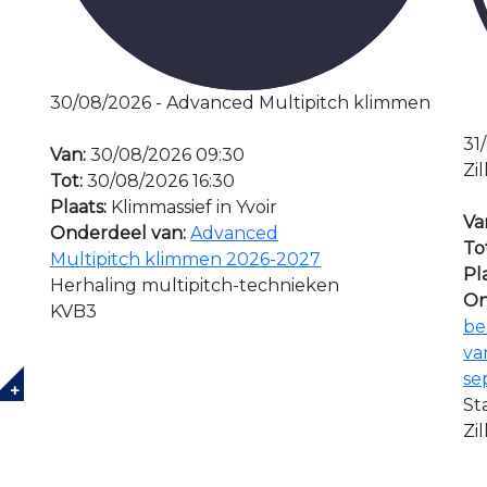
30/08/2026 - Advanced Multipitch klimmen
31
Van:
30/08/2026 09:30
Zil
Tot:
30/08/2026 16:30
Plaats:
Klimmassief in Yvoir
Va
Onderdeel van:
Advanced
To
Multipitch klimmen 2026-2027
Pl
Herhaling multipitch-technieken
On
KVB3
be
va
se
+
St
Zil