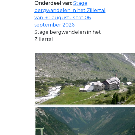
Onderdeel van:
Stage
bergwandelen in het Zillertal
van 30 augustus tot 06
september 2026
Stage bergwandelen in het
Zillertal