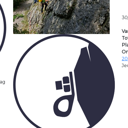
30
Va
To
Pl
On
20
Je
dag