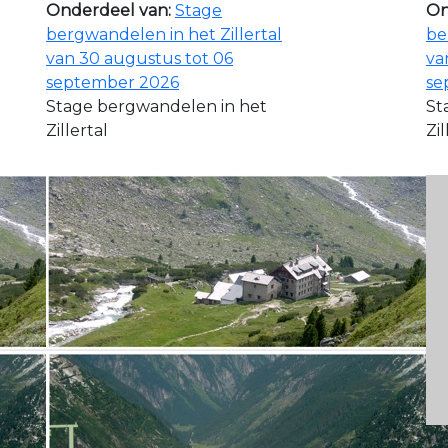
Onderdeel van:
Stage
On
bergwandelen in het Zillertal
be
van 30 augustus tot 06
va
september 2026
se
Stage bergwandelen in het
St
Zillertal
Zil